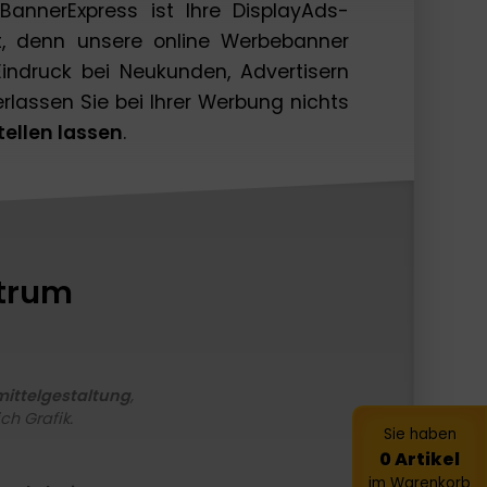
annerExpress ist Ihre DisplayAds-
, denn unsere online Werbebanner
Eindruck bei Neukunden, Advertisern
erlassen Sie bei Ihrer Werbung nichts
tellen lassen
.
ktrum
ittelgestaltung
,
h Grafik.
Sie haben
0 Artikel
im Warenkorb