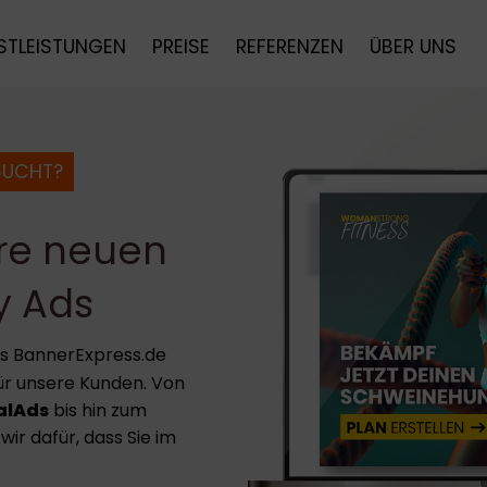
STLEISTUNGEN
PREISE
REFERENZEN
ÜBER UNS
SUCHT?
hre neuen
y Ads
das BannerExpress.de
ür unsere Kunden. Von
alAds
bis hin zum
 wir dafür, dass Sie im