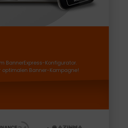
em BannerExpress-Konfigurator.
e zur optimalen Banner-Kampagne!