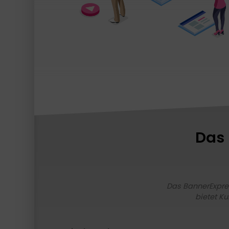
Das 
Das BannerExpre
bietet K