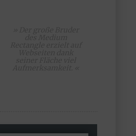
» Der große Bruder
des Medium
Rectangle erzielt auf
Webseiten dank
seiner Fläche viel
Aufmerksamkeit. «