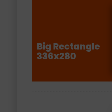
Big Rectangle
336x280