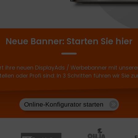
Neue Banner: Starten Sie hier
ert ihre neuen DisplayAds / Werbebanner mit unser
tellen oder Profi sind: In 3 Schritten führen wir Si